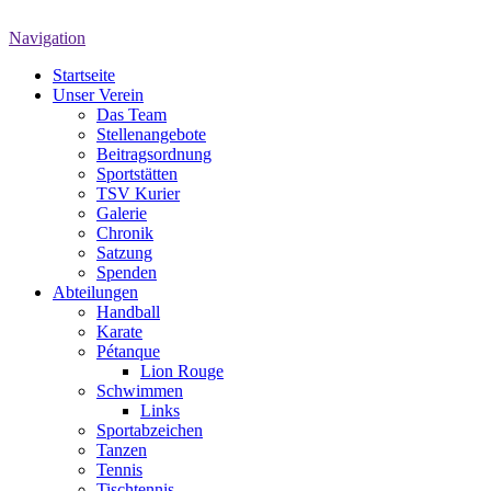
Navigation
Startseite
Unser Verein
Das Team
Stellenangebote
Beitragsordnung
Sportstätten
TSV Kurier
Galerie
Chronik
Satzung
Spenden
Abteilungen
Handball
Karate
Pétanque
Lion Rouge
Schwimmen
Links
Sportabzeichen
Tanzen
Tennis
Tischtennis