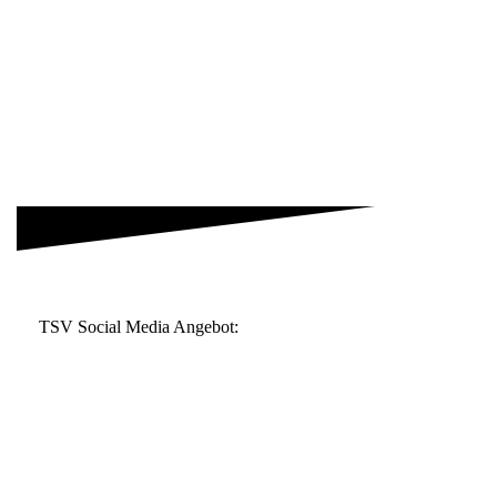
47_IMG20220713WA0007
47_IMG20220713WA0002
47_IMG_20220506_172240_1_resized_20220713_100417303
40_Training
TSV Social Media Angebot: