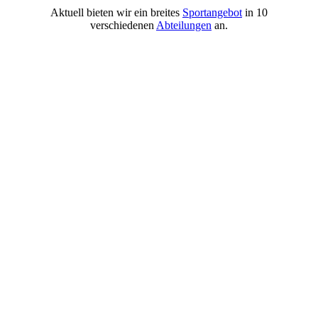
Aktuell bieten wir ein breites
Sportangebot
in 10
verschiedenen
Abteilungen
an.
35_donnerstaggruppe_1336150012
Tennisanlage-oben